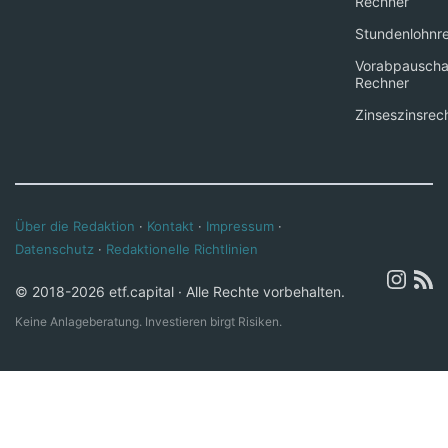
Rechner
Stundenlohnr
Vorabpauscha
Rechner
Zinseszinsrec
Über die Redaktion
·
Kontakt
·
Impressum
·
Datenschutz
·
Redaktionelle Richtlinien
© 2018-2026 etf.capital · Alle Rechte vorbehalten.
Keine Anlageberatung. Investieren birgt Risiken.