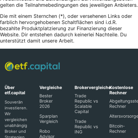
gelten die Teilnahmebedingungen des jeweiligen Anbieters.
Die mit einem Sternchen (*),
oder
versehenen Links oder
farblich hervorgehobenen Schaltflächen sind i.d.R.
bezahlte Produktplatzierung zur Finanzierung dieser
Website. Dir entstehen dadurch keinerlei Nachteile. Du
unterstützt damit unsere Arbeit.
Über
Vergleiche
Brokervergleiche
Kostenlose
etf.capital
Rechner
Bester
Trade
Broker
Republic vs
Abgeltungsste
Souverän
2026
Scalable
Rechner
investieren.
Capital
Wir
Sparplan
Altersvorsorg
vergleichen
Vergleich
Trade
unabhängig
Bitcoin-
Republic vs
Robo
Rechner
Broker und
ING
Advisor
Strategien