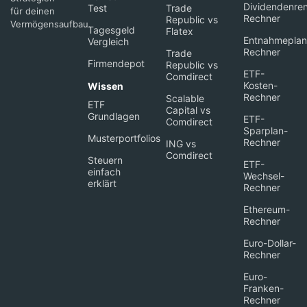
Dividendenren
Test
Trade
für deinen
Rechner
Republic vs
Vermögensaufbau.
Tagesgeld
Flatex
Entnahmeplan
Vergleich
Rechner
Trade
Firmendepot
Republic vs
ETF-
Comdirect
Kosten-
Wissen
Rechner
Scalable
ETF
Capital vs
Grundlagen
ETF-
Comdirect
Sparplan-
Musterportfolios
Rechner
ING vs
Comdirect
Steuern
ETF-
einfach
Wechsel-
erklärt
Rechner
Ethereum-
Rechner
Euro-Dollar-
Rechner
Euro-
Franken-
Rechner