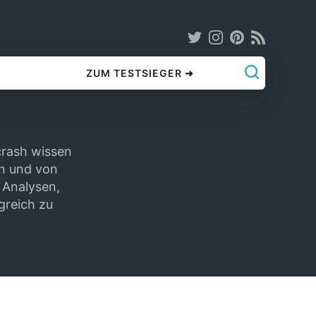
ZUM TESTSIEGER ➜
crash wissen
en und von
e Analysen,
greich zu