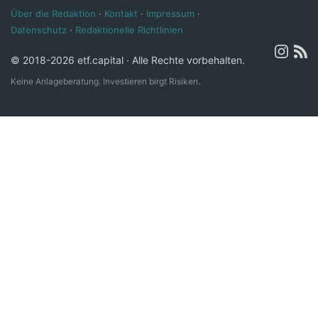
Über die Redaktion
·
Kontakt
·
Impressum
·
Datenschutz
·
Redaktionelle Richtlinien
© 2018-2026 etf.capital · Alle Rechte vorbehalten.
Keine Anlageberatung. Investieren birgt Risiken.