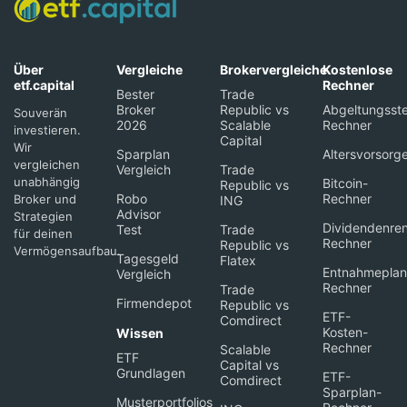
Über
Vergleiche
Brokervergleiche
Kostenlose
etf.capital
Rechner
Bester
Trade
Broker
Republic vs
Abgeltungsste
Souverän
2026
Scalable
Rechner
investieren.
Capital
Wir
Sparplan
Altersvorsorg
vergleichen
Vergleich
Trade
unabhängig
Bitcoin-
Republic vs
Robo
Rechner
Broker und
ING
Advisor
Strategien
Dividendenren
Test
Trade
für deinen
Rechner
Republic vs
Vermögensaufbau.
Tagesgeld
Flatex
Entnahmeplan
Vergleich
Rechner
Trade
Firmendepot
Republic vs
ETF-
Comdirect
Kosten-
Wissen
Rechner
Scalable
ETF
Capital vs
Grundlagen
ETF-
Comdirect
Sparplan-
Musterportfolios