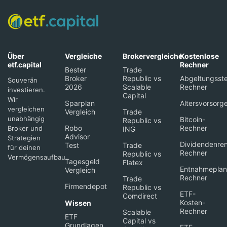
Über
Vergleiche
Brokervergleiche
Kostenlose
etf.capital
Rechner
Bester
Trade
Broker
Republic vs
Abgeltungsste
Souverän
2026
Scalable
Rechner
investieren.
Capital
Wir
Sparplan
Altersvorsorg
vergleichen
Vergleich
Trade
unabhängig
Bitcoin-
Republic vs
Robo
Rechner
Broker und
ING
Advisor
Strategien
Dividendenren
Test
Trade
für deinen
Rechner
Republic vs
Vermögensaufbau.
Tagesgeld
Flatex
Entnahmeplan
Vergleich
Rechner
Trade
Firmendepot
Republic vs
ETF-
Comdirect
Kosten-
Wissen
Rechner
Scalable
ETF
Capital vs
Grundlagen