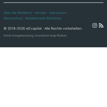
Über die Redaktion
·
Kontakt
·
Impressum
·
Datenschutz
·
Redaktionelle Richtlinien
© 2018-2026 etf.capital · Alle Rechte vorbehalten.
Keine Anlageberatung. Investieren birgt Risiken.