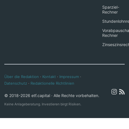
Sparziel-
Rechner
Stundenlohnr
Vorabpauscha
Rechner
Zinseszinsrec
Über die Redaktion
·
Kontakt
·
Impressum
·
Datenschutz
·
Redaktionelle Richtlinien
© 2018-2026 etf.capital · Alle Rechte vorbehalten.
Keine Anlageberatung. Investieren birgt Risiken.