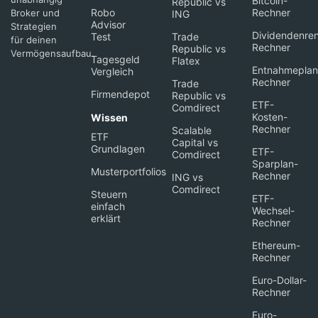
Bitcoin-
Republic vs
Robo
Rechner
Broker und
ING
Advisor
Strategien
Dividendenren
Test
Trade
für deinen
Rechner
Republic vs
Vermögensaufbau.
Tagesgeld
Flatex
Entnahmeplan
Vergleich
Rechner
Trade
Firmendepot
Republic vs
ETF-
Comdirect
Kosten-
Wissen
Rechner
Scalable
ETF
Capital vs
Grundlagen
ETF-
Comdirect
Sparplan-
Musterportfolios
Rechner
ING vs
Comdirect
Steuern
ETF-
einfach
Wechsel-
erklärt
Rechner
Ethereum-
Rechner
Euro-Dollar-
Rechner
Euro-