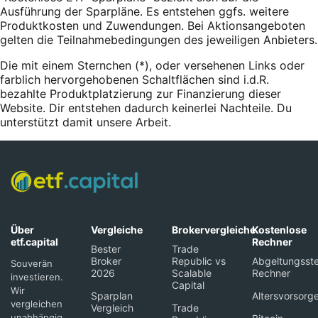
Ausführung der Sparpläne. Es entstehen ggfs. weitere
Produktkosten und Zuwendungen. Bei Aktionsangeboten
gelten die Teilnahmebedingungen des jeweiligen Anbieters.
Die mit einem Sternchen (*),
oder
versehenen Links oder
farblich hervorgehobenen Schaltflächen sind i.d.R.
bezahlte Produktplatzierung zur Finanzierung dieser
Website. Dir entstehen dadurch keinerlei Nachteile. Du
unterstützt damit unsere Arbeit.
Über
Vergleiche
Brokervergleiche
Kostenlose
etf.capital
Rechner
Bester
Trade
Broker
Republic vs
Abgeltungsste
Souverän
2026
Scalable
Rechner
investieren.
Capital
Wir
Sparplan
Altersvorsorg
vergleichen
Vergleich
Trade
unabhängig