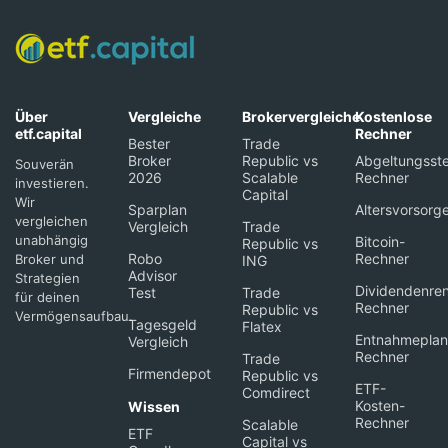
Über
Vergleiche
Brokervergleiche
Kostenlose
etf.capital
Rechner
Bester
Trade
Broker
Republic vs
Abgeltungsste
Souverän
2026
Scalable
Rechner
investieren.
Capital
Wir
Sparplan
Altersvorsorg
vergleichen
Vergleich
Trade
unabhängig
Bitcoin-
Republic vs
Robo
Rechner
Broker und
ING
Advisor
Strategien
Dividendenren
Test
Trade
für deinen
Rechner
Republic vs
Vermögensaufbau.
Tagesgeld
Flatex
Entnahmeplan
Vergleich
Rechner
Trade
Firmendepot
Republic vs
ETF-
Comdirect
Kosten-
Wissen
Rechner
Scalable
ETF
Capital vs