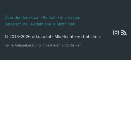
Über die Redaktion
·
Kontakt
·
Impressum
·
Datenschutz
·
Redaktionelle Richtlinien
© 2018-2026 etf.capital · Alle Rechte vorbehalten.
Keine Anlageberatung. Investieren birgt Risiken.