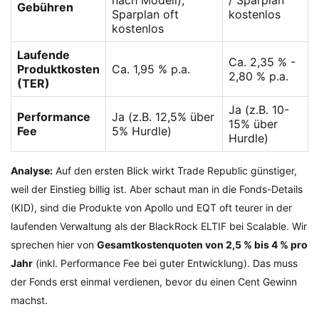
nach Modell),
/ Sparplan
Gebühren
Sparplan oft
kostenlos
kostenlos
Laufende
Ca. 2,35 % -
Produktkosten
Ca. 1,95 % p.a.
2,80 % p.a.
(TER)
Ja (z.B. 10-
Performance
Ja (z.B. 12,5% über
15% über
Fee
5% Hurdle)
Hurdle)
Analyse:
Auf den ersten Blick wirkt Trade Republic günstiger,
weil der Einstieg billig ist. Aber schaut man in die Fonds-Details
(KID), sind die Produkte von Apollo und EQT oft teurer in der
laufenden Verwaltung als der BlackRock ELTIF bei Scalable. Wir
sprechen hier von
Gesamtkostenquoten von 2,5 % bis 4 % pro
Jahr
(inkl. Performance Fee bei guter Entwicklung). Das muss
der Fonds erst einmal verdienen, bevor du einen Cent Gewinn
machst.