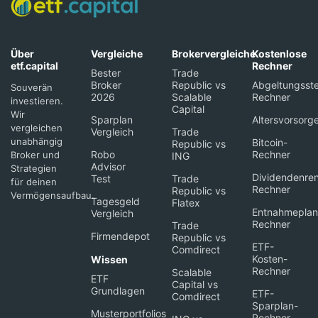
Über
Vergleiche
Brokervergleiche
Kostenlose
etf.capital
Rechner
Bester
Trade
Broker
Republic vs
Abgeltungsste
Souverän
2026
Scalable
Rechner
investieren.
Capital
Wir
Sparplan
Altersvorsorg
vergleichen
Vergleich
Trade
unabhängig
Bitcoin-
Republic vs
Robo
Rechner
Broker und
ING
Advisor
Strategien
Dividendenren
Test
Trade
für deinen
Rechner
Republic vs
Vermögensaufbau.
Tagesgeld
Flatex
Entnahmeplan
Vergleich
Rechner
Trade
Firmendepot
Republic vs
ETF-
Comdirect
Kosten-
Wissen
Rechner
Scalable
ETF
Capital vs
Grundlagen
ETF-
Comdirect
Sparplan-
Musterportfolios
Rechner