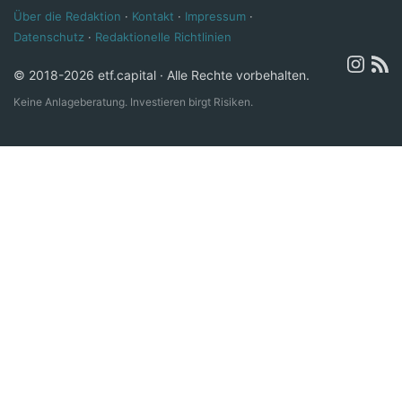
Über die Redaktion
·
Kontakt
·
Impressum
·
Datenschutz
·
Redaktionelle Richtlinien
© 2018-2026 etf.capital · Alle Rechte vorbehalten.
Keine Anlageberatung. Investieren birgt Risiken.