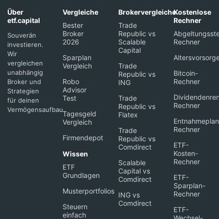
Über
Vergleiche
Brokervergleiche
Kostenlose
etf.capital
Rechner
Bester
Trade
Broker
Republic vs
Abgeltungsste
Souverän
2026
Scalable
Rechner
investieren.
Capital
Wir
Sparplan
Altersvorsorg
vergleichen
Vergleich
Trade
unabhängig
Bitcoin-
Republic vs
Robo
Rechner
Broker und
ING
Advisor
Strategien
Dividendenren
Test
Trade
für deinen
Rechner
Republic vs
Vermögensaufbau.
Tagesgeld
Flatex
Entnahmeplan
Vergleich
Rechner
Trade
Firmendepot
Republic vs
ETF-
Comdirect
Kosten-
Wissen
Rechner
Scalable
ETF
Capital vs
Grundlagen
ETF-
Comdirect
Sparplan-
Musterportfolios
Rechner
ING vs
Comdirect
Steuern
ETF-
einfach
Wechsel-