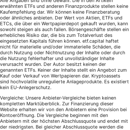
Alle Angaben sind ohne Gewähr. Die in den Artikeln
erwähnten ETFs und anderen Finanzprodukte stellen keine
Kaufempfehlung dar. Wir können keine Finanzberatung
oder ähnliches anbieten. Der Wert von Aktien, ETFs und
ETCs, die über ein Wertpapierdepot gekauft wurden, kann
sowohl steigen als auch fallen. Börsengeschäfte stellen ein
erhebliches Risiko dar, die bis zum Totalverlust des
eingesetzten Kapitals führen können. etf.capital haftet
nicht für materielle und/oder immaterielle Schäden, die
durch Nutzung oder Nichtnutzung der Inhalte oder durch
die Nutzung fehlerhafter und unvollständiger Inhalte
verursacht wurden. Der Autor besitzt keinen der
genannten ETFs. Keiner der Inhalte stellt ein Angebot zum
Kauf oder Verkauf von Wertpapieren dar. Kryptoassets
sind hochvolatile unregulierte Anlageprodukte. Es existiert
kein EU-Anlegerschutz.
Vergleiche: Unsere Anbieter-Vergleiche bieten keinen
kompletten Marktüberblick. Zur Finanzierung dieser
Website erhalten wir von den Anbietern eine Provision bei
Kontoeröffnung. Die Vergleiche beginnen mit den
Anbietern mit der höchsten Abschlussquote und endet mit
der niedrigsten. Bei gleicher Abschlussquote werden die