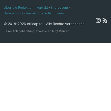
Über die Redaktion
·
Kontakt
·
Impressum
·
Datenschutz
·
Redaktionelle Richtlinien
© 2018-2026 etf.capital · Alle Rechte vorbehalten.
Keine Anlageberatung. Investieren birgt Risiken.