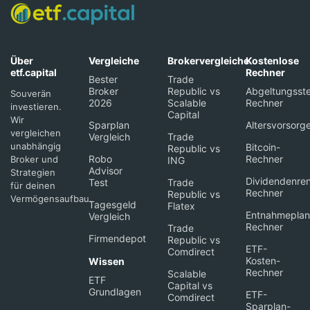
Über
Vergleiche
Brokervergleiche
Kostenlose
etf.capital
Rechner
Bester
Trade
Broker
Republic vs
Abgeltungsste
Souverän
2026
Scalable
Rechner
investieren.
Capital
Wir
Sparplan
Altersvorsorg
vergleichen
Vergleich
Trade
unabhängig
Bitcoin-
Republic vs
Robo
Rechner
Broker und
ING
Advisor
Strategien
Dividendenren
Test
Trade
für deinen
Rechner
Republic vs
Vermögensaufbau.
Tagesgeld
Flatex
Entnahmeplan
Vergleich
Rechner
Trade
Firmendepot
Republic vs
ETF-
Comdirect
Kosten-
Wissen
Rechner
Scalable
ETF
Capital vs
Grundlagen
ETF-
Comdirect
Sparplan-