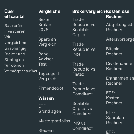
Über
Vergleiche
Brokervergleiche
Kostenlose
etf.capital
Rechner
Bester
Trade
Broker
Republic vs
Abgeltungsste
Souverän
2026
Scalable
Rechner
investieren.
Capital
Wir
Sparplan
Altersvorsorg
vergleichen
Vergleich
Trade
unabhängig
Bitcoin-
Republic vs
Robo
Rechner
Broker und
ING
Advisor
Strategien
Dividendenren
Test
Trade
für deinen
Rechner
Republic vs
Vermögensaufbau.
Tagesgeld
Flatex
Entnahmeplan
Vergleich
Rechner
Trade
Firmendepot
Republic vs
ETF-
Comdirect
Kosten-
Wissen
Rechner
Scalable
ETF
Capital vs
Grundlagen
ETF-
Comdirect
Sparplan-
Musterportfolios
Rechner
ING vs
Comdirect
Steuern
ETF-