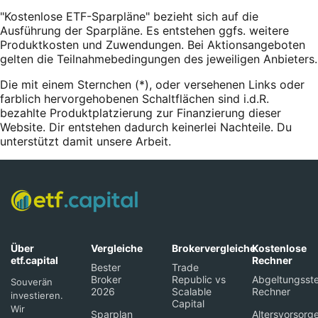
"Kostenlose ETF-Sparpläne" bezieht sich auf die
Ausführung der Sparpläne. Es entstehen ggfs. weitere
Produktkosten und Zuwendungen. Bei Aktionsangeboten
gelten die Teilnahmebedingungen des jeweiligen Anbieters.
Die mit einem Sternchen (*),
oder
versehenen Links oder
farblich hervorgehobenen Schaltflächen sind i.d.R.
bezahlte Produktplatzierung zur Finanzierung dieser
Website. Dir entstehen dadurch keinerlei Nachteile. Du
unterstützt damit unsere Arbeit.
Über
Vergleiche
Brokervergleiche
Kostenlose
etf.capital
Rechner
Bester
Trade
Broker
Republic vs
Abgeltungsste
Souverän
2026
Scalable
Rechner
investieren.
Capital
Wir
Sparplan
Altersvorsorg