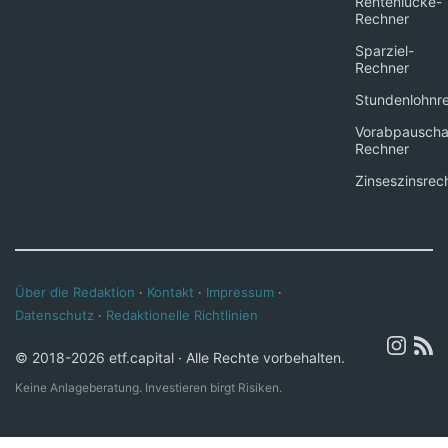
Rentenlücke-
Rechner
Sparziel-
Rechner
Stundenlohnr
Vorabpauscha
Rechner
Zinseszinsrec
Über die Redaktion
·
Kontakt
·
Impressum
·
Datenschutz
·
Redaktionelle Richtlinien
© 2018-2026 etf.capital · Alle Rechte vorbehalten.
Keine Anlageberatung. Investieren birgt Risiken.