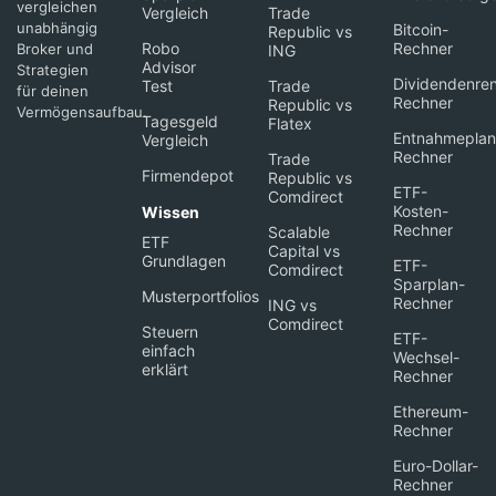
vergleichen
Vergleich
Trade
unabhängig
Bitcoin-
Republic vs
Robo
Rechner
Broker und
ING
Advisor
Strategien
Dividendenren
Test
Trade
für deinen
Rechner
Republic vs
Vermögensaufbau.
Tagesgeld
Flatex
Entnahmeplan
Vergleich
Rechner
Trade
Firmendepot
Republic vs
ETF-
Comdirect
Kosten-
Wissen
Rechner
Scalable
ETF
Capital vs
Grundlagen
ETF-
Comdirect
Sparplan-
Musterportfolios
Rechner
ING vs
Comdirect
Steuern
ETF-
einfach
Wechsel-
erklärt
Rechner
Ethereum-
Rechner
Euro-Dollar-
Rechner