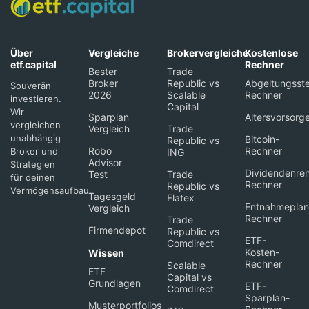
Über
Vergleiche
Brokervergleiche
Kostenlose
etf.capital
Rechner
Bester
Trade
Broker
Republic vs
Abgeltungsste
Souverän
2026
Scalable
Rechner
investieren.
Capital
Wir
Sparplan
Altersvorsorg
vergleichen
Vergleich
Trade
unabhängig
Bitcoin-
Republic vs
Robo
Rechner
Broker und
ING
Advisor
Strategien
Dividendenren
Test
Trade
für deinen
Rechner
Republic vs
Vermögensaufbau.
Tagesgeld
Flatex
Entnahmeplan
Vergleich
Rechner
Trade
Firmendepot
Republic vs
ETF-
Comdirect
Kosten-
Wissen
Rechner
Scalable
ETF
Capital vs
Grundlagen
ETF-
Comdirect
Sparplan-
Musterportfolios