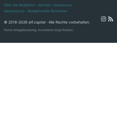
Über die Redaktion
·
Kontakt
·
Impressum
·
Datenschutz
·
Redaktionelle Richtlinien
© 2018-2026 etf.capital · Alle Rechte vorbehalten.
Keine Anlageberatung. Investieren birgt Risiken.