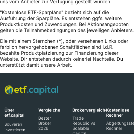
uns vom Anbieter zur Verfügung gestellt wurden.
"Kostenlose ETF-Sparpläne" bezieht sich auf die
Ausführung der Sparpläne. Es entstehen ggfs. weitere
Produktkosten und Zuwendungen. Bei Aktionsangeboten
gelten die Teilnahmebedingungen des jeweiligen Anbieters.
Die mit einem Sternchen (*),
oder
versehenen Links oder
farblich hervorgehobenen Schaltflächen sind i.d.R.
bezahlte Produktplatzierung zur Finanzierung dieser
Website. Dir entstehen dadurch keinerlei Nachteile. Du
unterstützt damit unsere Arbeit.
Über
Vergleiche
Brokervergleiche
Kostenlose
etf.capital
Rechner
Bester
Trade
Broker
Republic vs
Abgeltungsste
Souverän
2026
Scalable
Rechner
investieren.
Capital