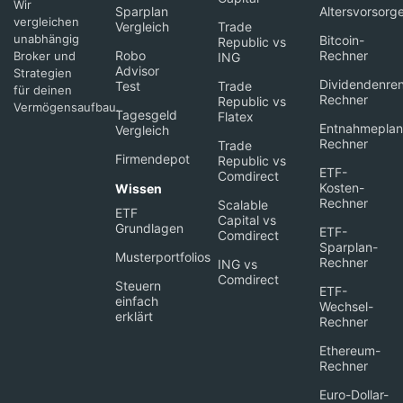
Wir
Sparplan
Altersvorsorg
vergleichen
Vergleich
Trade
unabhängig
Bitcoin-
Republic vs
Robo
Rechner
Broker und
ING
Advisor
Strategien
Dividendenren
Test
Trade
für deinen
Rechner
Republic vs
Vermögensaufbau.
Tagesgeld
Flatex
Entnahmeplan
Vergleich
Rechner
Trade
Firmendepot
Republic vs
ETF-
Comdirect
Kosten-
Wissen
Rechner
Scalable
ETF
Capital vs
Grundlagen
ETF-
Comdirect
Sparplan-
Musterportfolios
Rechner
ING vs
Comdirect
Steuern
ETF-
einfach
Wechsel-
erklärt
Rechner
Ethereum-
Rechner
Euro-Dollar-