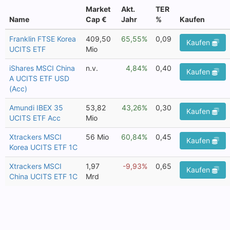
Market
Akt.
TER
Name
Cap €
Jahr
%
Kaufen
Franklin FTSE Korea
409,50
65,55%
0,09
Kaufen
UCITS ETF
Mio
iShares MSCI China
n.v.
4,84%
0,40
Kaufen
A UCITS ETF USD
(Acc)
Amundi IBEX 35
53,82
43,26%
0,30
Kaufen
UCITS ETF Acc
Mio
Xtrackers MSCI
56 Mio
60,84%
0,45
Kaufen
Korea UCITS ETF 1C
Xtrackers MSCI
1,97
-9,93%
0,65
Kaufen
China UCITS ETF 1C
Mrd